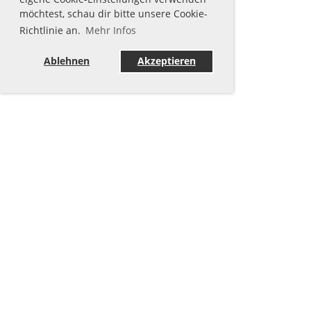
möchtest, schau dir bitte unsere Cookie-
Richtlinie an.
Mehr Infos
Ablehnen
Akzeptieren
© Tesla Owners Club Bavaria e.V.
Erstellt mit ClubDesk Vereinssoftware
Impressum